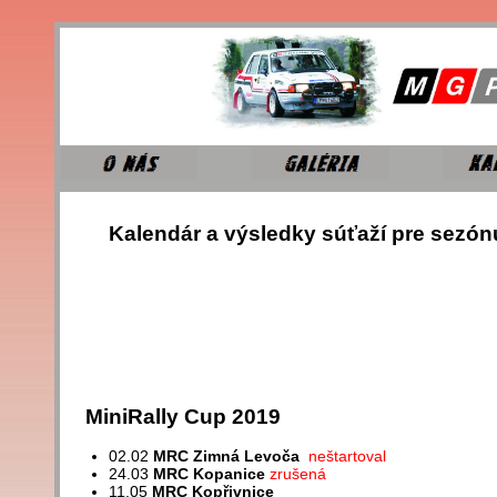
Kalendár a výsledky súťaží pre sezón
MiniRally Cup 2019
02.02
MRC Zimná Levoča
neštartoval
24.03
MRC Kopanice
zrušená
11.05
MRC Kopřivnice