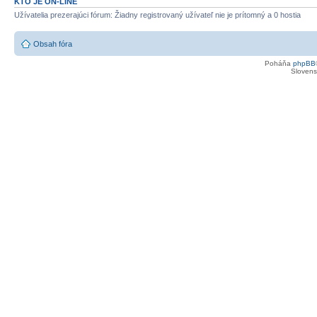
KTO JE ON-LINE
Užívatelia prezerajúci fórum: Žiadny registrovaný užívateľ nie je prítomný a 0 hostia
Obsah fóra
Poháňa
phpBB
Slovensk