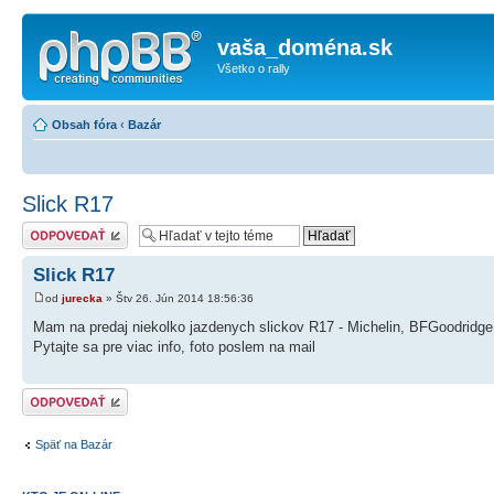
vaša_doména.sk
Všetko o rally
Obsah fóra
‹
Bazár
Slick R17
Odoslať odpoveď
Slick R17
od
jurecka
» Štv 26. Jún 2014 18:56:36
Mam na predaj niekolko jazdenych slickov R17 - Michelin, BFGoodridge, 
Pytajte sa pre viac info, foto poslem na mail
Odoslať odpoveď
Späť na Bazár