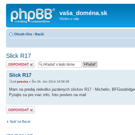
vaša_doména.sk
Všetko o rally
Obsah fóra
‹
Bazár
Slick R17
Odoslať odpoveď
Slick R17
od
jurecka
» Štv 26. Jún 2014 18:56:36
Mam na predaj niekolko jazdenych slickov R17 - Michelin, BFGoodridge, 
Pytajte sa pre viac info, foto poslem na mail
Odoslať odpoveď
Späť na Bazár