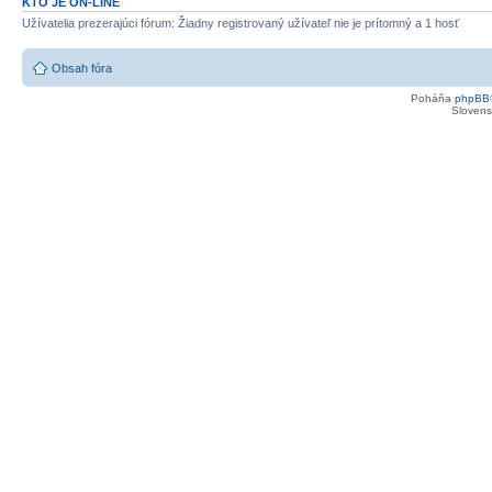
KTO JE ON-LINE
Užívatelia prezerajúci fórum: Žiadny registrovaný užívateľ nie je prítomný a 1 hosť
Obsah fóra
Poháňa
phpBB
Slovensk