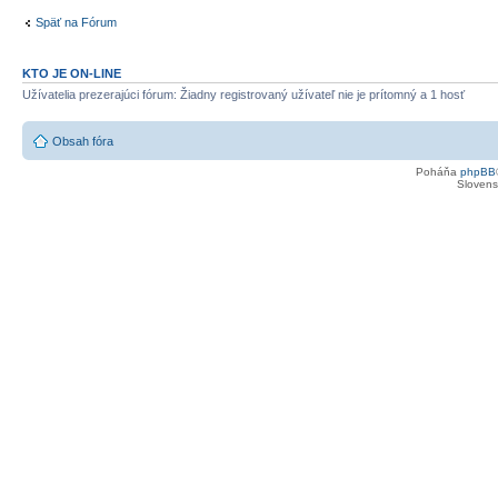
Späť na Fórum
KTO JE ON-LINE
Užívatelia prezerajúci fórum: Žiadny registrovaný užívateľ nie je prítomný a 1 hosť
Obsah fóra
Poháňa
phpBB
Slovensk