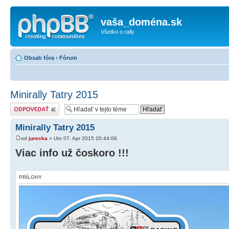
vaša_doména.sk
Všetko o rally
Obsah fóra
‹
Fórum
Minirally Tatry 2015
Odoslať odpoveď
Minirally Tatry 2015
od
jurecka
» Uto 07. Apr 2015 20:44:06
Viac info už čoskoro !!!
PRÍLOHY