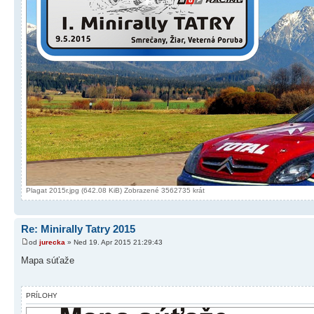
Plagat 2015r.jpg (642.08 KiB) Zobrazené 3562735 krát
Re: Minirally Tatry 2015
od
jurecka
» Ned 19. Apr 2015 21:29:43
Mapa súťaže
PRÍLOHY