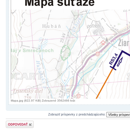
Mapa.jpg (822.97 KiB) Zobrazené 3562466 krát
Zobraziť príspevky z predchádzajúceho:
Odoslať odpoveď