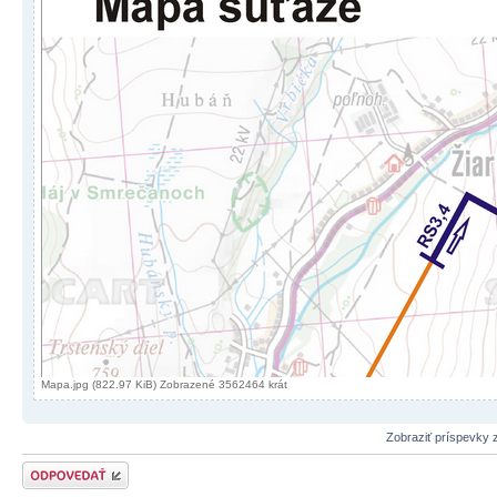
Mapa.jpg (822.97 KiB) Zobrazené 3562464 krát
Zobraziť príspevky 
Odoslať odpoveď