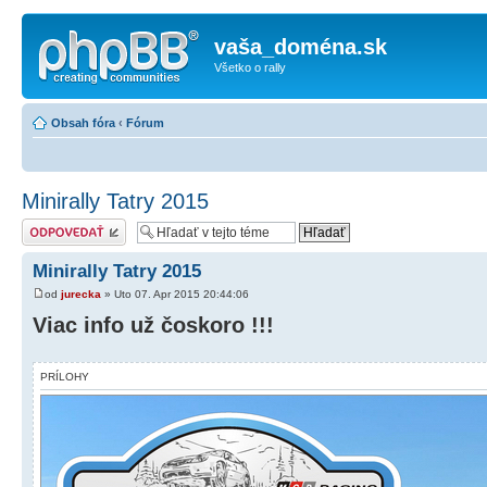
vaša_doména.sk
Všetko o rally
Obsah fóra
‹
Fórum
Minirally Tatry 2015
Odoslať odpoveď
Minirally Tatry 2015
od
jurecka
» Uto 07. Apr 2015 20:44:06
Viac info už čoskoro !!!
PRÍLOHY