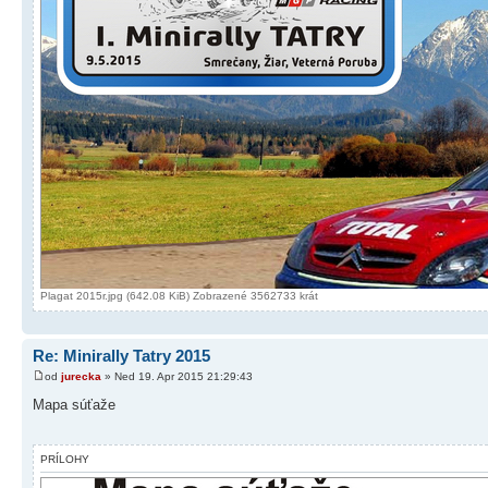
Plagat 2015r.jpg (642.08 KiB) Zobrazené 3562733 krát
Re: Minirally Tatry 2015
od
jurecka
» Ned 19. Apr 2015 21:29:43
Mapa súťaže
PRÍLOHY