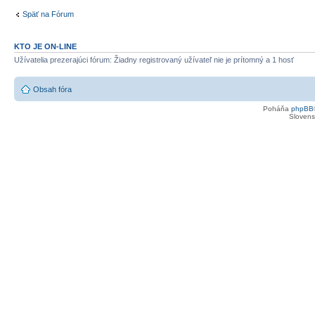
Späť na Fórum
KTO JE ON-LINE
Užívatelia prezerajúci fórum: Žiadny registrovaný užívateľ nie je prítomný a 1 hosť
Obsah fóra
Poháňa
phpBB
Slovensk