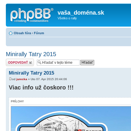
vaša_doména.sk
Všetko o rally
Obsah fóra
‹
Fórum
Minirally Tatry 2015
Odoslať odpoveď
Minirally Tatry 2015
od
jurecka
» Uto 07. Apr 2015 20:44:06
Viac info už čoskoro !!!
PRÍLOHY