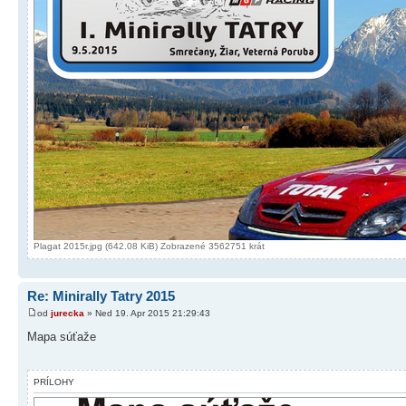
Plagat 2015r.jpg (642.08 KiB) Zobrazené 3562751 krát
Re: Minirally Tatry 2015
od
jurecka
» Ned 19. Apr 2015 21:29:43
Mapa súťaže
PRÍLOHY