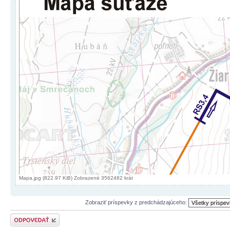
Mapa.jpg (822.97 KiB) Zobrazené 3562482 krát
Zobraziť príspevky z predchádzajúceho:
Odoslať odpoveď