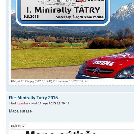
Plagat 2015r.jpg (642.08 KiB) Zobrazené 3562753 krát
Re: Minirally Tatry 2015
od
jurecka
» Ned 19. Apr 2015 21:29:43
Mapa súťaže
PRÍLOHY