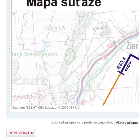
Mapa.jpg (822.97 KiB) Zobrazené 3562484 krát
Zobraziť príspevky z predchádzajúceho:
Odoslať odpoveď