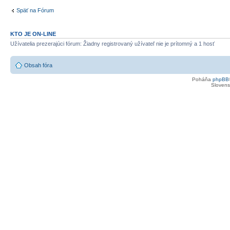
Späť na Fórum
KTO JE ON-LINE
Užívatelia prezerajúci fórum: Žiadny registrovaný užívateľ nie je prítomný a 1 hosť
Obsah fóra
Poháňa
phpBB
Slovensk