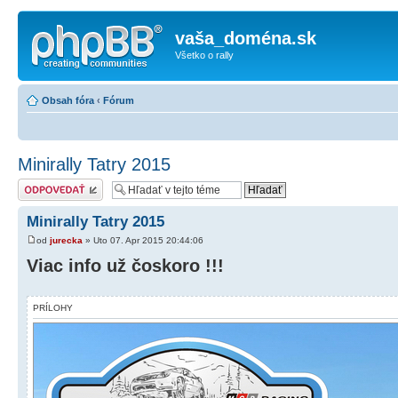
vaša_doména.sk
Všetko o rally
Obsah fóra
‹
Fórum
Minirally Tatry 2015
Odoslať odpoveď
Minirally Tatry 2015
od
jurecka
» Uto 07. Apr 2015 20:44:06
Viac info už čoskoro !!!
PRÍLOHY