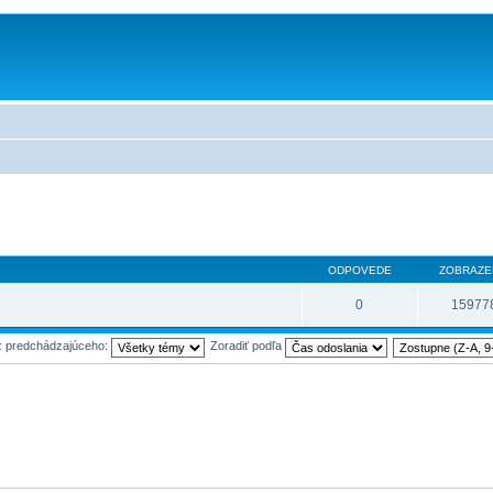
ODPOVEDE
ZOBRAZE
0
15977
z predchádzajúceho:
Zoradiť podľa