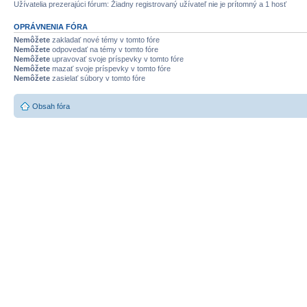
Užívatelia prezerajúci fórum: Žiadny registrovaný užívateľ nie je prítomný a 1 hosť
OPRÁVNENIA FÓRA
Nemôžete
zakladať nové témy v tomto fóre
Nemôžete
odpovedať na témy v tomto fóre
Nemôžete
upravovať svoje príspevky v tomto fóre
Nemôžete
mazať svoje príspevky v tomto fóre
Nemôžete
zasielať súbory v tomto fóre
Obsah fóra