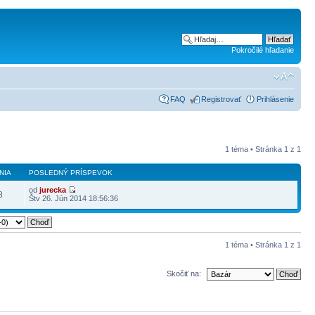
Pokročilé hľadanie
FAQ
Registrovať
Prihlásenie
1 téma • Stránka
1
z
1
NIA
POSLEDNÝ PRÍSPEVOK
od
jurecka
8
Štv 26. Jún 2014 18:56:36
1 téma • Stránka
1
z
1
Skočiť na: