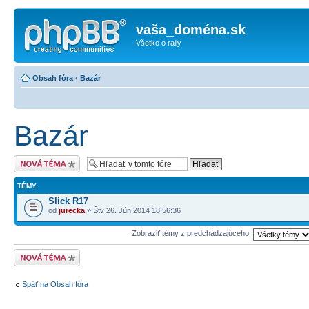
vaša_doména.sk
Všetko o rally
Obsah fóra
‹
Bazár
Bazár
Odoslať novú tému
TÉMY
Slick R17
od
jurecka
» Štv 26. Jún 2014 18:56:36
Zobraziť témy z predchádzajúceho:
Odoslať novú tému
Späť na Obsah fóra