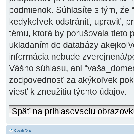
podmienok. Súhlasíte s tým, že
kedykoľvek odstrániť, upraviť, 
tému, ktorá by porušovala tieto 
ukladaním do databázy akejkoľvek
informácia nebude zverejnená/po
Vášho súhlasu, ani “vaša_domé
zodpovednosť za akýkoľvek poku
viesť k zneužitiu týchto údajov.
Späť na prihlasovaciu obrazovk
Obsah fóra