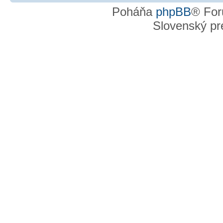
Poháňa
phpBB
® For
Slovenský pre