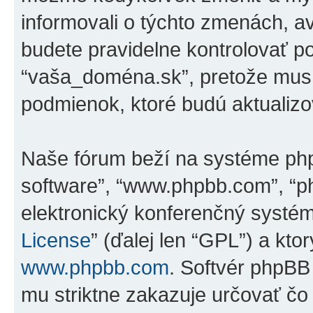
informovali o týchto zmenách, 
budete pravidelne kontrolovať p
“vaša_doména.sk”, pretože musí
podmienok, ktoré budú aktualiz
Naše fórum beží na systéme phpBB
software”, “www.phpbb.com”, “p
elektronický konferenčný systé
License
” (ďalej len “GPL”) a kto
www.phpbb.com
. Softvér phpBB
mu striktne zakazuje určovať 