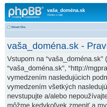
vaša_doména.sk
Všetko o rally
Obsah fóra
vaša_doména.sk - Pravi
Vstupom na “vaša_doména.sk” (ďa
“vaša_doména.sk”, “http://mgpra
vymedzením nasledujúcich podm
vymedzením všetkých nasledujú
nevstupujte a/alebo nepoužívaj
môžme kedykoľvek zmeniť a my 