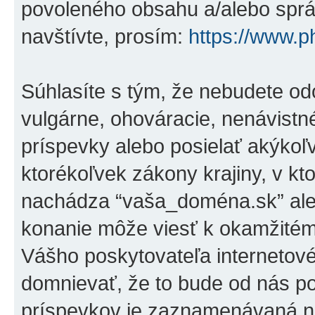
povoleného obsahu a/alebo správ
navštívte, prosím:
https://www.
Súhlasíte s tým, že nebudete od
vulgárne, ohováracie, nenávistn
príspevky alebo posielať akýkoľ
ktorékoľvek zákony krajiny, v kto
nachádza “vaša_doména.sk” ale
konanie môže viesť k okamžitém
Vášho poskytovateľa internetov
domnievať, že to bude od nás p
príspevkov je zaznamenávaná na