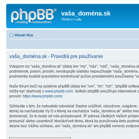
vaša_doména.sk
Všetko o rally
Obsah fóra
vaša_doména.sk - Pravidlá pre používanie
Vstupom na “vaša_doména.sk” (ďalej len “my”, “nás”, “náš”, “vaša_doména.s
podmienok, potom, prosím, nevstupujte a/alebo nepoužívajte “vaša_doména.
podmienky budete pravidelne kontrolovať počas pravidelného používania “v
Naše fórum beží na systéme phpBB (ďalej len “oni”, “im”, “ich”, “phpBB soft
môže byť stiahnutý z
www.phpbb.com
. Softvér phpBB umožňuje internetové 
prosím:
https://www.phpbb.com/
.
Súhlasíte s tým, že nebudete odosielať žiadne urážlivé, obscénne, vulgárne,
ktorej sa nachádzate Vy či v ktorej sa nachádza “vaša_doména.sk” alebo me
domnievať, že to bude od nás požadované. IP adresa všetkých Vašich príspe
presunúť alebo uzamknúť ktorúkoľvek tému, ktorá by porušovala tieto podmienk
strane bez Vášho súhlasu, ani “vaša_doména.sk” ani phpBB nenesú zodpovedno