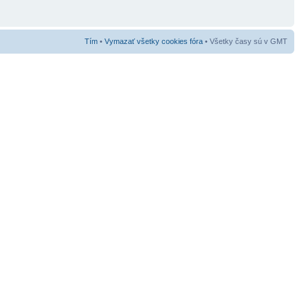
Tím
•
Vymazať všetky cookies fóra
• Všetky časy sú v GMT