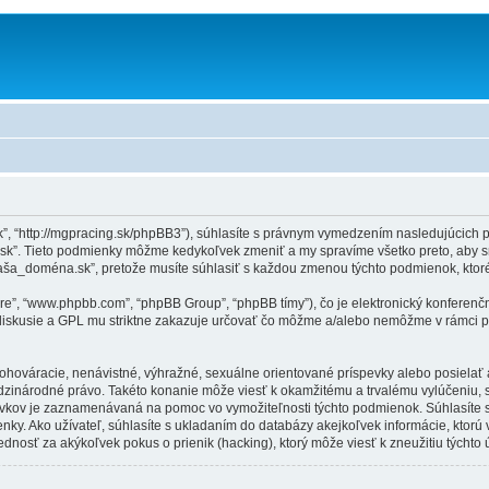
k”, “http://mgpracing.sk/phpBB3”), súhlasíte s právnym vymedzením nasledujúcic
sk”. Tieto podmienky môžme kedykoľvek zmeniť a my spravíme všetko preto, aby sm
aša_doména.sk”, pretože musíte súhlasiť s každou zmenou týchto podmienok, ktor
ware”, “www.phpbb.com”, “phpBB Group”, “phpBB tímy”), čo je elektronický konferen
diskusie a GPL mu striktne zakazuje určovať čo môžme a/alebo nemôžme v rámci po
 ohováracie, nenávistné, výhražné, sexuálne orientované príspevky alebo posielať a
dzinárodné právo. Takéto konanie môže viesť k okamžitému a trvalému vylúčeniu,
vkov je zaznamenávaná na pomoc vo vymožiteľnosti týchto podmienok. Súhlasíte s
y. Ako užívateľ, súhlasíte s ukladaním do databázy akejkoľvek informácie, ktorú v
sť za akýkoľvek pokus o prienik (hacking), ktorý môže viesť k zneužitiu týchto 