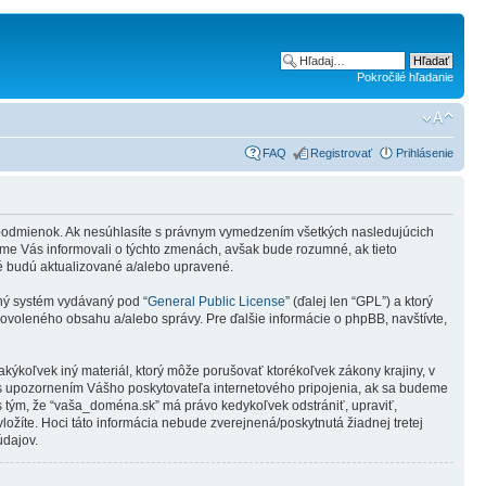
Pokročilé hľadanie
FAQ
Registrovať
Prihlásenie
h podmienok. Ak nesúhlasíte s právnym vymedzením všetkých nasledujúcich
e Vás informovali o týchto zmenách, avšak bude rozumné, ak tieto
é budú aktualizované a/alebo upravené.
čný systém vydávaný pod “
General Public License
” (ďalej len “GPL”) a ktorý
voleného obsahu a/alebo správy. Pre ďalšie informácie o phpBB, navštívte,
kýkoľvek iný materiál, ktorý môže porušovať ktorékoľvek zákony krajiny, v
 s upozornením Vášho poskytovateľa internetového pripojenia, ak sa budeme
 tým, že “vaša_doména.sk” má právo kedykoľvek odstrániť, upraviť,
ložíte. Hoci táto informácia nebude zverejnená/poskytnutá žiadnej tretej
údajov.