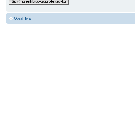
Späť na prihlasovaciu obrazovku
Obsah fóra