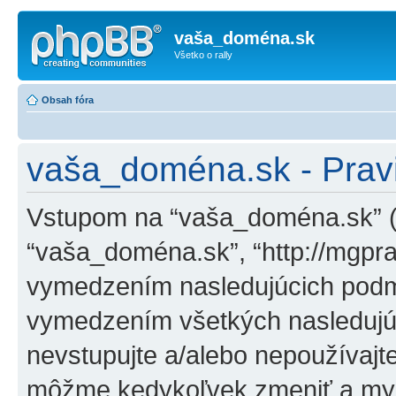
vaša_doména.sk
Všetko o rally
Obsah fóra
vaša_doména.sk - Pravi
Vstupom na “vaša_doména.sk” (ďa
“vaša_doména.sk”, “http://mgpra
vymedzením nasledujúcich podm
vymedzením všetkých nasledujú
nevstupujte a/alebo nepoužívaj
môžme kedykoľvek zmeniť a my 