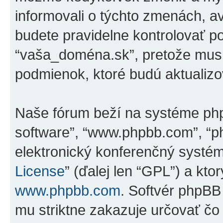
informovali o týchto zmenách, 
budete pravidelne kontrolovať p
“vaša_doména.sk”, pretože musí
podmienok, ktoré budú aktualiz
Naše fórum beží na systéme phpBB
software”, “www.phpbb.com”, “p
elektronický konferenčný systé
License
” (ďalej len “GPL”) a kto
www.phpbb.com
. Softvér phpBB
mu striktne zakazuje určovať 