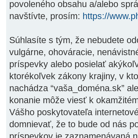
povoleného obsahu a/alebo správ
navštívte, prosím:
https://www.
Súhlasíte s tým, že nebudete od
vulgárne, ohováracie, nenávistn
príspevky alebo posielať akýkoľ
ktorékoľvek zákony krajiny, v kto
nachádza “vaša_doména.sk” ale
konanie môže viesť k okamžitém
Vášho poskytovateľa internetov
domnievať, že to bude od nás p
príspevkov je zaznamenávaná na