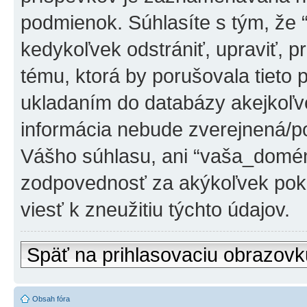
podmienok. Súhlasíte s tým, že
kedykoľvek odstrániť, upraviť, 
tému, ktorá by porušovala tieto 
ukladaním do databázy akejkoľvek
informácia nebude zverejnená/po
Vášho súhlasu, ani “vaša_domé
zodpovednosť za akýkoľvek poku
viesť k zneužitiu týchto údajov.
Späť na prihlasovaciu obrazovk
Obsah fóra