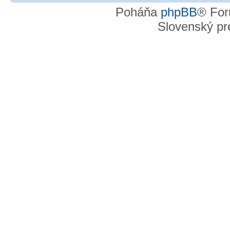
Poháňa
phpBB
® For
Slovenský pre