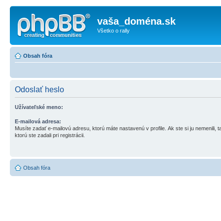
vaša_doména.sk
Všetko o rally
Obsah fóra
Odoslať heslo
Užívateľské meno:
E-mailová adresa:
Musíte zadať e-mailovú adresu, ktorú máte nastavenú v profile. Ak ste si ju nemenili, ta
ktorú ste zadali pri registrácii.
Obsah fóra