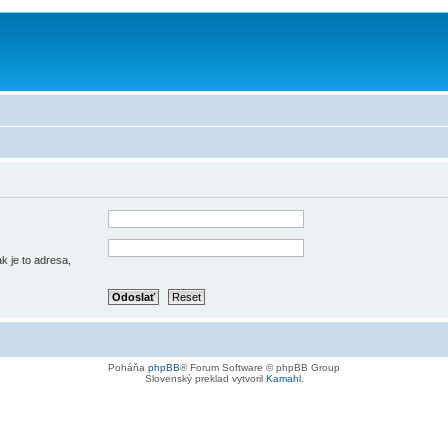
k je to adresa,
Poháňa
phpBB
® Forum Software © phpBB Group
Slovenský preklad vytvoril
Kamahl
.