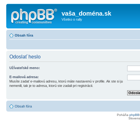
vaša_doména.sk
Všetko o rally
Obsah fóra
Odoslať heslo
Užívateľské meno:
E-mailová adresa:
Musíte zadať e-mailovú adresu, ktorú máte nastavenú v profile. Ak ste si ju
nemenili, tak je to adresa, ktorú ste zadali pri registrácii.
Obsah fóra
Poháňa
phpBB
Slovensk