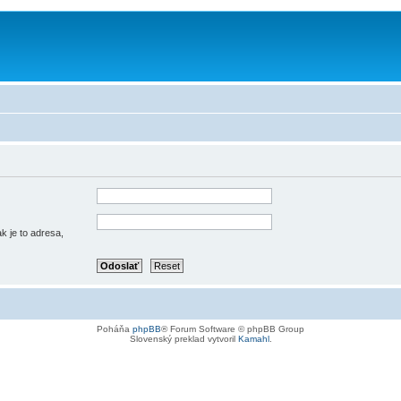
k je to adresa,
Poháňa
phpBB
® Forum Software © phpBB Group
Slovenský preklad vytvoril
Kamahl
.