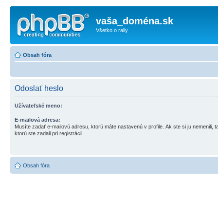
vaša_doména.sk
Všetko o rally
Obsah fóra
Odoslať heslo
Užívateľské meno:
E-mailová adresa:
Musíte zadať e-mailovú adresu, ktorú máte nastavenú v profile. Ak ste si ju nemenili, ta
ktorú ste zadali pri registrácii.
Obsah fóra