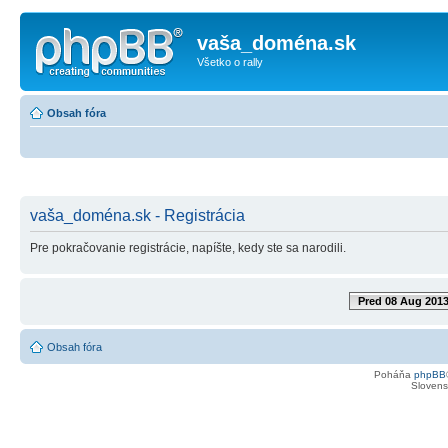
vaša_doména.sk
Všetko o rally
Obsah fóra
vaša_doména.sk - Registrácia
Pre pokračovanie registrácie, napíšte, kedy ste sa narodili.
Pred 08 Aug 201
Obsah fóra
Poháňa
phpBB
Slovensk