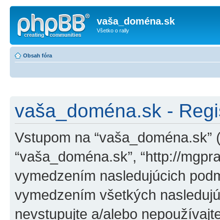
vaša_doména.sk
Všetko o rally
Obsah fóra
vaša_doména.sk - Regis
Vstupom na “vaša_doména.sk” (ďa
“vaša_doména.sk”, “http://mgpra
vymedzením nasledujúcich podm
vymedzením všetkých nasledujú
nevstupujte a/alebo nepoužívaj