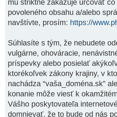
mu striktne zakazuje určovať 
povoleného obsahu a/alebo správ
navštívte, prosím:
https://www.
Súhlasíte s tým, že nebudete od
vulgárne, ohováracie, nenávistn
príspevky alebo posielať akýkoľ
ktorékoľvek zákony krajiny, v kto
nachádza “vaša_doména.sk” ale
konanie môže viesť k okamžitém
Vášho poskytovateľa internetov
domnievať, že to bude od nás p