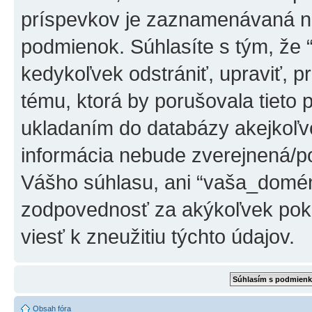
príspevkov je zaznamenávaná na
podmienok. Súhlasíte s tým, že
kedykoľvek odstrániť, upraviť, 
tému, ktorá by porušovala tieto 
ukladaním do databázy akejkoľvek
informácia nebude zverejnená/po
Vášho súhlasu, ani “vaša_domé
zodpovednosť za akýkoľvek poku
viesť k zneužitiu týchto údajov.
Obsah fóra