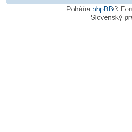
Poháňa
phpBB
® For
Slovenský pre