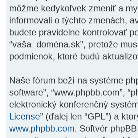
môžme kedykoľvek zmeniť a my 
informovali o týchto zmenách, 
budete pravidelne kontrolovať p
“vaša_doména.sk”, pretože musí
podmienok, ktoré budú aktualiz
Naše fórum beží na systéme phpBB
software”, “www.phpbb.com”, “p
elektronický konferenčný systé
License
” (ďalej len “GPL”) a kto
www.phpbb.com
. Softvér phpBB