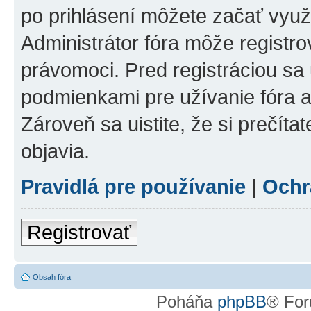
po prihlásení môžete začať využí
Administrátor fóra môže registr
právomoci. Pred registráciou sa u
podmienkami pre užívanie fóra a
Zároveň sa uistite, že si prečíta
objavia.
Pravidlá pre používanie
|
Ochr
Registrovať
Obsah fóra
Poháňa
phpBB
® For