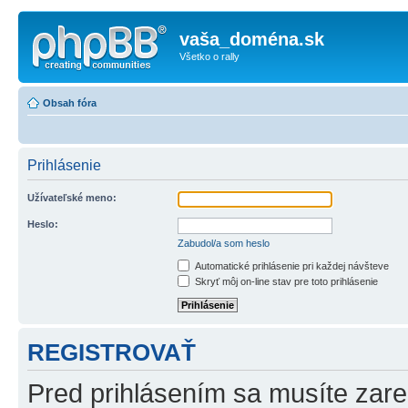
vaša_doména.sk
Všetko o rally
Obsah fóra
Prihlásenie
Užívateľské meno:
Heslo:
Zabudol/a som heslo
Automatické prihlásenie pri každej návšteve
Skryť môj on-line stav pre toto prihlásenie
REGISTROVAŤ
Pred prihlásením sa musíte zareg