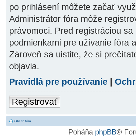
po prihlásení môžete začať využí
Administrátor fóra môže registr
právomoci. Pred registráciou sa u
podmienkami pre užívanie fóra a
Zároveň sa uistite, že si prečíta
objavia.
Pravidlá pre používanie
|
Ochr
Registrovať
Obsah fóra
Poháňa
phpBB
® For