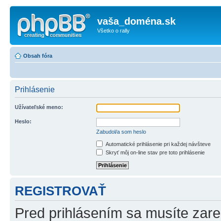
vaša_doména.sk
Všetko o rally
Obsah fóra
Prihlásenie
Užívateľské meno:
Heslo:
Zabudol/a som heslo
Automatické prihlásenie pri každej návšteve
Skryť môj on-line stav pre toto prihlásenie
REGISTROVAŤ
Pred prihlásením sa musíte zareg