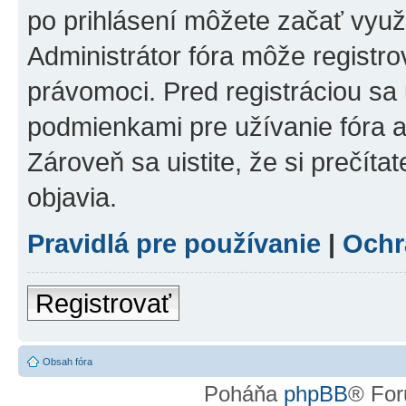
po prihlásení môžete začať využí
Administrátor fóra môže registr
právomoci. Pred registráciou sa u
podmienkami pre užívanie fóra a
Zároveň sa uistite, že si prečíta
objavia.
Pravidlá pre používanie
|
Ochr
Registrovať
Obsah fóra
Poháňa
phpBB
® For