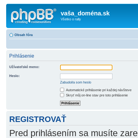
vaša_doména.sk
Všetko o rally
Obsah fóra
Prihlásenie
Užívateľské meno:
Heslo:
Zabudol/a som heslo
Automatické prihlásenie pri každej návšteve
Skryť môj on-line stav pre toto prihlásenie
REGISTROVAŤ
Pred prihlásením sa musíte zareg