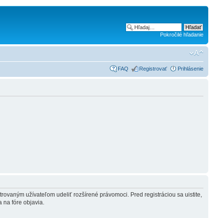
Pokročilé hľadanie
FAQ
Registrovať
Prihlásenie
strovaným užívateľom udeliť rozšírené právomoci. Pred registráciou sa uistite,
a na fóre objavia.