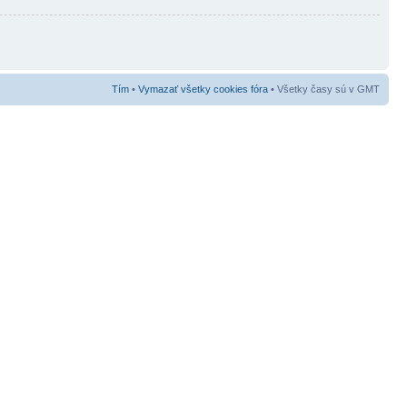
Tím
•
Vymazať všetky cookies fóra
• Všetky časy sú v GMT