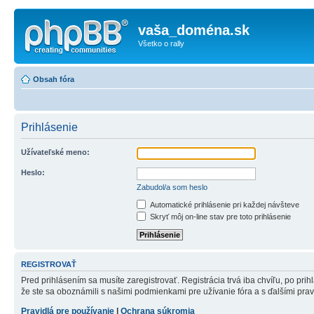
vaša_doména.sk
Všetko o rally
Obsah fóra
Prihlásenie
Užívateľské meno:
Heslo:
Zabudol/a som heslo
Automatické prihlásenie pri každej návšteve
Skryť môj on-line stav pre toto prihlásenie
REGISTROVAŤ
Pred prihlásením sa musíte zaregistrovať. Registrácia trvá iba chvíľu, po pri
že ste sa oboznámili s našimi podmienkami pre užívanie fóra a s ďalšími pravid
Pravidlá pre používanie
|
Ochrana súkromia