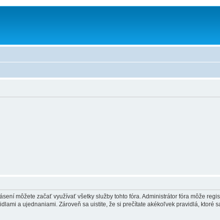
hlásení môžete začať využívať všetky služby tohto fóra. Administrátor fóra môže regi
lami a ujednaniami. Zároveň sa uistite, že si prečítate akékoľvek pravidlá, ktoré s