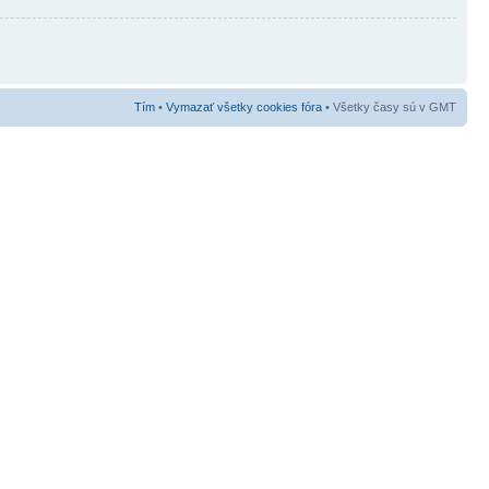
Tím
•
Vymazať všetky cookies fóra
• Všetky časy sú v GMT