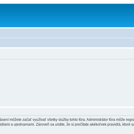
hlásení môžete začať využívať všetky služby tohto fóra. Administrátor fóra môže regi
lami a ujednaniami. Zároveň sa uistite, že si prečítate akékoľvek pravidlá, ktoré s