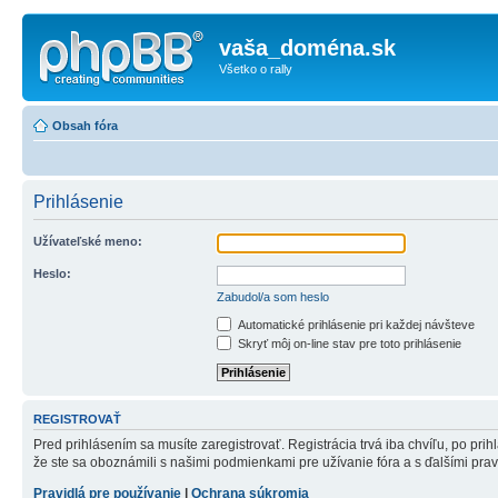
vaša_doména.sk
Všetko o rally
Obsah fóra
Prihlásenie
Užívateľské meno:
Heslo:
Zabudol/a som heslo
Automatické prihlásenie pri každej návšteve
Skryť môj on-line stav pre toto prihlásenie
REGISTROVAŤ
Pred prihlásením sa musíte zaregistrovať. Registrácia trvá iba chvíľu, po pri
že ste sa oboznámili s našimi podmienkami pre užívanie fóra a s ďalšími pravid
Pravidlá pre používanie
|
Ochrana súkromia