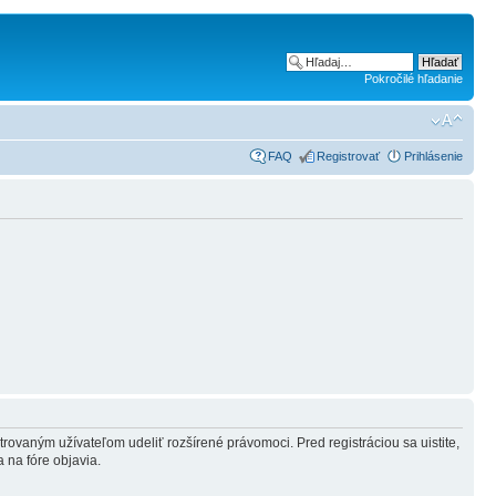
Pokročilé hľadanie
FAQ
Registrovať
Prihlásenie
strovaným užívateľom udeliť rozšírené právomoci. Pred registráciou sa uistite,
a na fóre objavia.