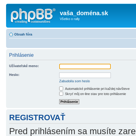
vaša_doména.sk
Všetko o rally
Obsah fóra
Prihlásenie
Užívateľské meno:
Heslo:
Zabudol/a som heslo
Automatické prihlásenie pri každej návšteve
Skryť môj on-line stav pre toto prihlásenie
REGISTROVAŤ
Pred prihlásením sa musíte zareg