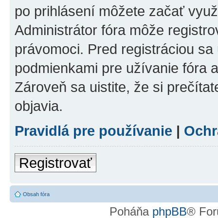
po prihlásení môžete začať využí
Administrátor fóra môže registr
právomoci. Pred registráciou sa u
podmienkami pre užívanie fóra a
Zároveň sa uistite, že si prečíta
objavia.
Pravidlá pre používanie
|
Ochr
Registrovať
Obsah fóra
Poháňa
phpBB
® For