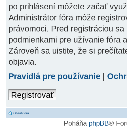
po prihlásení môžete začať využí
Administrátor fóra môže registr
právomoci. Pred registráciou sa u
podmienkami pre užívanie fóra a
Zároveň sa uistite, že si prečíta
objavia.
Pravidlá pre používanie
|
Ochr
Registrovať
Obsah fóra
Poháňa
phpBB
® For