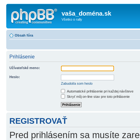
vaša_doména.sk
Všetko o rally
Obsah fóra
Prihlásenie
Užívateľské meno:
Heslo:
Zabudol/a som heslo
Automatické prihlásenie pri každej návšteve
Skryť môj on-line stav pre toto prihlásenie
REGISTROVAŤ
Pred prihlásením sa musíte zareg