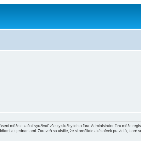
hlásení môžete začať využívať všetky služby tohto fóra. Administrátor fóra môže regi
lami a ujednaniami. Zároveň sa uistite, že si prečítate akékoľvek pravidlá, ktoré s