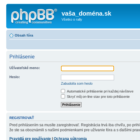
vaša_doména.sk
Všetko o rally
Obsah fóra
Prihlásenie
Užívateľské meno:
Heslo:
Zabudol/a som heslo
Automatické prihlásenie pri každej návšteve
Skryť môj on-line stav pre toto prihlásenie
REGISTROVAŤ
Pred prihlásením sa musíte zaregistrovať. Registrácia trvá iba chvíľu, po pri
že ste sa oboznámili s našimi podmienkami pre užívanie fóra a s ďalšími pravid
Pravidlá pre používanie
|
Ochrana súkromia