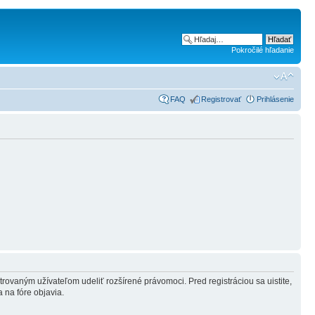
Pokročilé hľadanie
FAQ
Registrovať
Prihlásenie
strovaným užívateľom udeliť rozšírené právomoci. Pred registráciou sa uistite,
a na fóre objavia.