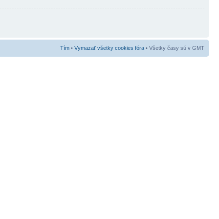
Tím
•
Vymazať všetky cookies fóra
• Všetky časy sú v GMT