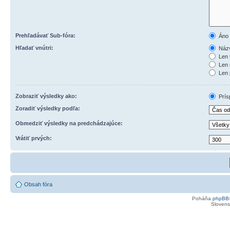
Prehľadávať Sub-fóra:
Áno
Hľadať vnútri:
Názv
Len 
Len 
Len 
Zobraziť výsledky ako:
Prís
Zoradiť výsledky podľa:
Obmedziť výsledky na predchádzajúce:
Vrátiť prvých:
Obsah fóra
Poháňa
phpBB
Slovensk