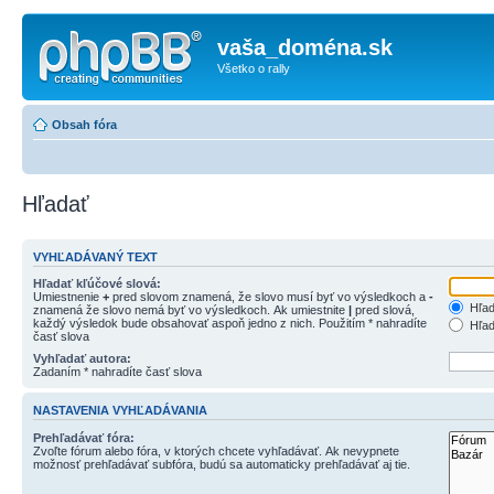
vaša_doména.sk
Všetko o rally
Obsah fóra
Hľadať
VYHĽADÁVANÝ TEXT
Hľadať kľúčové slová:
Umiestnenie
+
pred slovom znamená, že slovo musí byť vo výsledkoch a
-
Hľad
znamená že slovo nemá byť vo výsledkoch. Ak umiestnite
|
pred slová,
každý výsledok bude obsahovať aspoň jedno z nich. Použitím * nahradíte
Hľad
časť slova
Vyhľadať autora:
Zadaním * nahradíte časť slova
NASTAVENIA VYHĽADÁVANIA
Prehľadávať fóra:
Zvoľte fórum alebo fóra, v ktorých chcete vyhľadávať. Ak nevypnete
možnosť prehľadávať subfóra, budú sa automaticky prehľadávať aj tie.