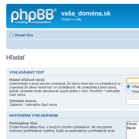
vaša_doména.sk
Všetko o rally
Obsah fóra
Hľadať
VYHĽADÁVANÝ TEXT
Hľadať kľúčové slová:
Umiestnenie
+
pred slovom znamená, že slovo musí byť vo výsledkoch a
-
Hľad
znamená že slovo nemá byť vo výsledkoch. Ak umiestnite
|
pred slová,
každý výsledok bude obsahovať aspoň jedno z nich. Použitím * nahradíte
Hľad
časť slova
Vyhľadať autora:
Zadaním * nahradíte časť slova
NASTAVENIA VYHĽADÁVANIA
Prehľadávať fóra:
Zvoľte fórum alebo fóra, v ktorých chcete vyhľadávať. Ak nevypnete
možnosť prehľadávať subfóra, budú sa automaticky prehľadávať aj tie.