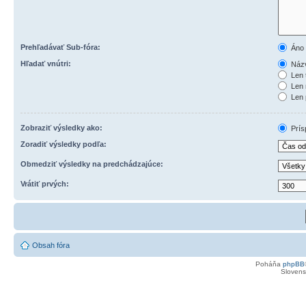
Prehľadávať Sub-fóra:
Áno
Hľadať vnútri:
Názv
Len 
Len 
Len 
Zobraziť výsledky ako:
Prís
Zoradiť výsledky podľa:
Obmedziť výsledky na predchádzajúce:
Vrátiť prvých:
Obsah fóra
Poháňa
phpBB
Slovensk