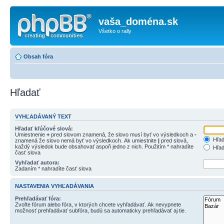
vaša_doména.sk
Všetko o rally
Obsah fóra
Hľadať
VYHĽADÁVANÝ TEXT
Hľadať kľúčové slová:
Umiestnenie
+
pred slovom znamená, že slovo musí byť vo výsledkoch a
-
Hľad
znamená že slovo nemá byť vo výsledkoch. Ak umiestnite
|
pred slová,
každý výsledok bude obsahovať aspoň jedno z nich. Použitím * nahradíte
Hľad
časť slova
Vyhľadať autora:
Zadaním * nahradíte časť slova
NASTAVENIA VYHĽADÁVANIA
Prehľadávať fóra:
Zvoľte fórum alebo fóra, v ktorých chcete vyhľadávať. Ak nevypnete
možnosť prehľadávať subfóra, budú sa automaticky prehľadávať aj tie.