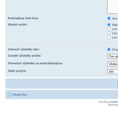
Prehľadávať Sub-fóra:
Áno
Hľadať vnútri:
Názv
Len 
Len 
Len 
Zobraziť výsledky ako:
Prís
Zoradiť výsledky podľa:
Obmedziť výsledky na predchádzajúce:
Vrátiť prvých:
Obsah fóra
Poháňa
phpBB
Slovensk