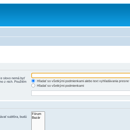
e slovo nemá byť
Hľadať so všetkými podmienkami alebo text vyhľadávania presne 
o z nich. Použitím
Hľadať so všetkými podmienkami
dávať subfóra, budú