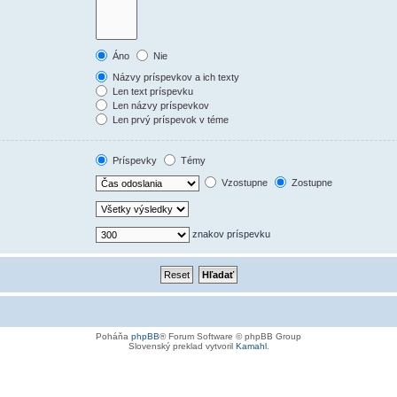
Áno
Nie
Názvy príspevkov a ich texty
Len text príspevku
Len názvy príspevkov
Len prvý príspevok v téme
Príspevky
Témy
Vzostupne
Zostupne
znakov príspevku
Poháňa
phpBB
® Forum Software © phpBB Group
Slovenský preklad vytvoril
Kamahl
.