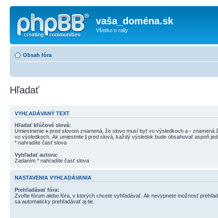
vaša_doména.sk
Všetko o rally
Obsah fóra
Hľadať
VYHĽADÁVANÝ TEXT
Hľadať kľúčové slová:
Umiestnenie
+
pred slovom znamená, že slovo musí byť vo výsledkoch a
-
znamená ž
vo výsledkoch. Ak umiestnite
|
pred slová, každý výsledok bude obsahovať aspoň jedn
* nahradíte časť slova
Vyhľadať autora:
Zadaním * nahradíte časť slova
NASTAVENIA VYHĽADÁVANIA
Prehľadávať fóra:
Zvoľte fórum alebo fóra, v ktorých chcete vyhľadávať. Ak nevypnete možnosť prehľa
sa automaticky prehľadávať aj tie.