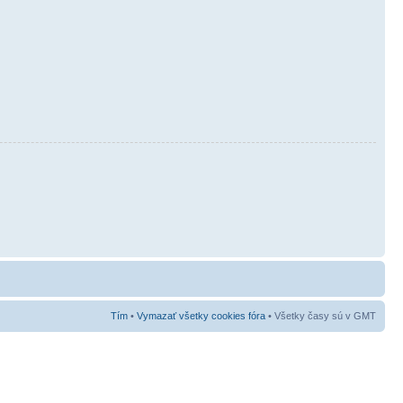
Tím
•
Vymazať všetky cookies fóra
• Všetky časy sú v GMT