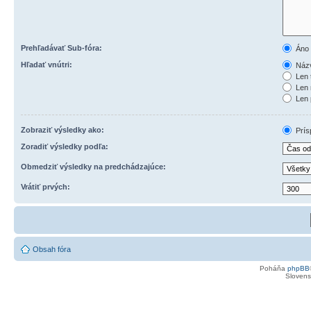
Prehľadávať Sub-fóra:
Áno
Hľadať vnútri:
Názv
Len 
Len 
Len 
Zobraziť výsledky ako:
Prís
Zoradiť výsledky podľa:
Obmedziť výsledky na predchádzajúce:
Vrátiť prvých:
Obsah fóra
Poháňa
phpBB
Slovensk