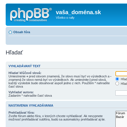
vaša_doména.sk
Všetko o rally
Obsah fóra
Hľadať
VYHĽADÁVANÝ TEXT
Hľadať kľúčové slová:
Umiestnenie
+
pred slovom znamená, že slovo musí byť vo výsledkoch a
-
Hľad
znamená že slovo nemá byť vo výsledkoch. Ak umiestnite
|
pred slová,
každý výsledok bude obsahovať aspoň jedno z nich. Použitím * nahradíte
Hľad
časť slova
Vyhľadať autora:
Zadaním * nahradíte časť slova
NASTAVENIA VYHĽADÁVANIA
Prehľadávať fóra:
Zvoľte fórum alebo fóra, v ktorých chcete vyhľadávať. Ak nevypnete
možnosť prehľadávať subfóra, budú sa automaticky prehľadávať aj tie.