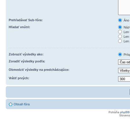
Prehľadávať Sub-fóra:
Áno
Hľadať vnútri:
Názv
Len 
Len 
Len 
Zobraziť výsledky ako:
Prís
Zoradiť výsledky podľa:
Obmedziť výsledky na predchádzajúce:
Vrátiť prvých:
Obsah fóra
Poháňa
phpBB
Slovensk