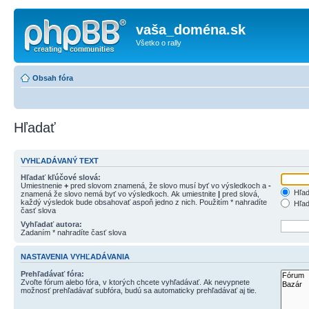
vaša_doména.sk
Všetko o rally
Obsah fóra
Hľadať
VYHĽADÁVANÝ TEXT
Hľadať kľúčové slová:
Umiestnenie
+
pred slovom znamená, že slovo musí byť vo výsledkoch a
-
Hľad
znamená že slovo nemá byť vo výsledkoch. Ak umiestnite
|
pred slová,
každý výsledok bude obsahovať aspoň jedno z nich. Použitím * nahradíte
Hľad
časť slova
Vyhľadať autora:
Zadaním * nahradíte časť slova
NASTAVENIA VYHĽADÁVANIA
Prehľadávať fóra:
Zvoľte fórum alebo fóra, v ktorých chcete vyhľadávať. Ak nevypnete
možnosť prehľadávať subfóra, budú sa automaticky prehľadávať aj tie.