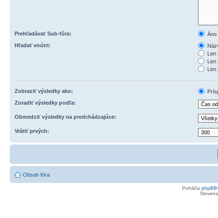
Prehľadávať Sub-fóra:
Áno
Hľadať vnútri:
Názv
Len 
Len 
Len 
Zobraziť výsledky ako:
Prís
Zoradiť výsledky podľa:
Obmedziť výsledky na predchádzajúce:
Vrátiť prvých:
Obsah fóra
Poháňa
phpBB
Slovensk