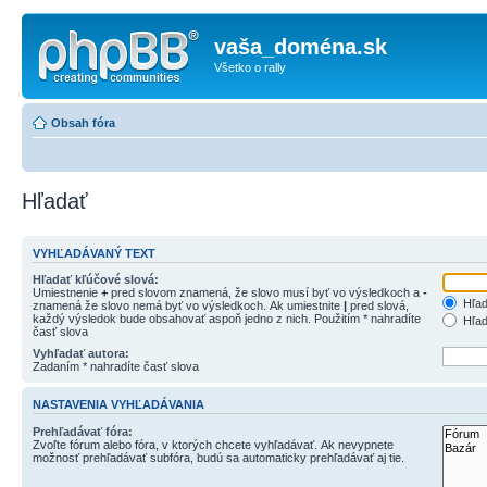
vaša_doména.sk
Všetko o rally
Obsah fóra
Hľadať
VYHĽADÁVANÝ TEXT
Hľadať kľúčové slová:
Umiestnenie
+
pred slovom znamená, že slovo musí byť vo výsledkoch a
-
Hľad
znamená že slovo nemá byť vo výsledkoch. Ak umiestnite
|
pred slová,
každý výsledok bude obsahovať aspoň jedno z nich. Použitím * nahradíte
Hľad
časť slova
Vyhľadať autora:
Zadaním * nahradíte časť slova
NASTAVENIA VYHĽADÁVANIA
Prehľadávať fóra:
Zvoľte fórum alebo fóra, v ktorých chcete vyhľadávať. Ak nevypnete
možnosť prehľadávať subfóra, budú sa automaticky prehľadávať aj tie.