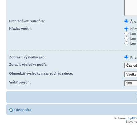
Prehľadávať Sub-fóra:
Áno
Hľadať vnútri:
Názv
Len 
Len 
Len 
Zobraziť výsledky ako:
Prís
Zoradiť výsledky podľa:
Obmedziť výsledky na predchádzajúce:
Vrátiť prvých:
Obsah fóra
Poháňa
phpBB
Slovensk