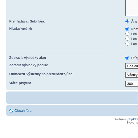
Prehľadávať Sub-fóra:
Áno
Hľadať vnútri:
Názv
Len 
Len 
Len 
Zobraziť výsledky ako:
Prís
Zoradiť výsledky podľa:
Obmedziť výsledky na predchádzajúce:
Vrátiť prvých:
Obsah fóra
Poháňa
phpBB
Slovensk