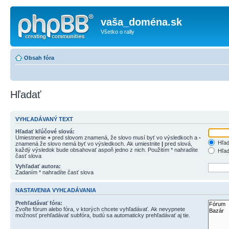
vaša_doména.sk
Všetko o rally
Obsah fóra
Hľadať
VYHĽADÁVANÝ TEXT
Hľadať kľúčové slová:
Umiestnenie
+
pred slovom znamená, že slovo musí byť vo výsledkoch a
-
Hľad
znamená že slovo nemá byť vo výsledkoch. Ak umiestnite
|
pred slová,
každý výsledok bude obsahovať aspoň jedno z nich. Použitím * nahradíte
Hľad
časť slova
Vyhľadať autora:
Zadaním * nahradíte časť slova
NASTAVENIA VYHĽADÁVANIA
Prehľadávať fóra:
Zvoľte fórum alebo fóra, v ktorých chcete vyhľadávať. Ak nevypnete
možnosť prehľadávať subfóra, budú sa automaticky prehľadávať aj tie.