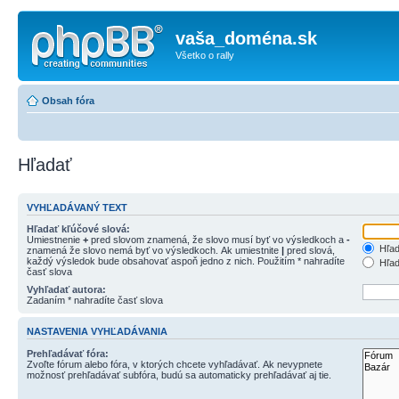
vaša_doména.sk
Všetko o rally
Obsah fóra
Hľadať
VYHĽADÁVANÝ TEXT
Hľadať kľúčové slová:
Umiestnenie
+
pred slovom znamená, že slovo musí byť vo výsledkoch a
-
Hľad
znamená že slovo nemá byť vo výsledkoch. Ak umiestnite
|
pred slová,
každý výsledok bude obsahovať aspoň jedno z nich. Použitím * nahradíte
Hľad
časť slova
Vyhľadať autora:
Zadaním * nahradíte časť slova
NASTAVENIA VYHĽADÁVANIA
Prehľadávať fóra:
Zvoľte fórum alebo fóra, v ktorých chcete vyhľadávať. Ak nevypnete
možnosť prehľadávať subfóra, budú sa automaticky prehľadávať aj tie.