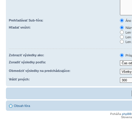
Prehľadávať Sub-fóra:
Áno
Hľadať vnútri:
Názv
Len 
Len 
Len 
Zobraziť výsledky ako:
Prís
Zoradiť výsledky podľa:
Obmedziť výsledky na predchádzajúce:
Vrátiť prvých:
Obsah fóra
Poháňa
phpBB
Slovensk