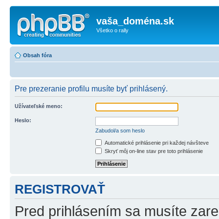
vaša_doména.sk
Všetko o rally
Obsah fóra
Pre prezeranie profilu musíte byť prihlásený.
Užívateľské meno:
Heslo:
Zabudol/a som heslo
Automatické prihlásenie pri každej návšteve
Skryť môj on-line stav pre toto prihlásenie
REGISTROVAŤ
Pred prihlásením sa musíte zareg