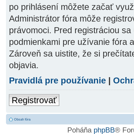
po prihlásení môžete začať využí
Administrátor fóra môže registr
právomoci. Pred registráciou sa u
podmienkami pre užívanie fóra a
Zároveň sa uistite, že si prečíta
objavia.
Pravidlá pre používanie
|
Ochr
Registrovať
Obsah fóra
Poháňa
phpBB
® For