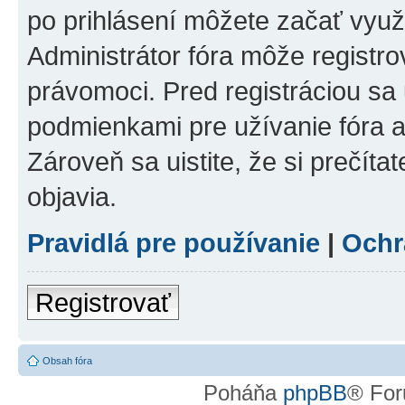
po prihlásení môžete začať využí
Administrátor fóra môže registr
právomoci. Pred registráciou sa u
podmienkami pre užívanie fóra a
Zároveň sa uistite, že si prečíta
objavia.
Pravidlá pre používanie
|
Ochr
Registrovať
Obsah fóra
Poháňa
phpBB
® For