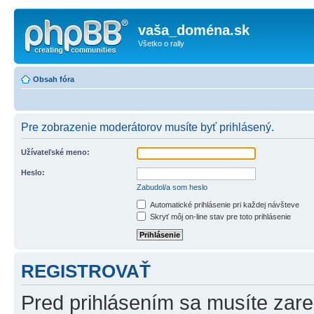
vaša_doména.sk
Všetko o rally
Obsah fóra
Pre zobrazenie moderátorov musíte byť prihlásený.
Užívateľské meno:
Heslo:
Zabudol/a som heslo
Automatické prihlásenie pri každej návšteve
Skryť môj on-line stav pre toto prihlásenie
REGISTROVAŤ
Pred prihlásením sa musíte zareg