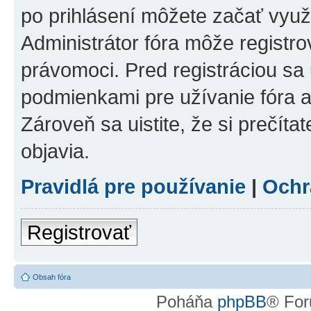
po prihlásení môžete začať využí
Administrátor fóra môže registr
právomoci. Pred registráciou sa u
podmienkami pre užívanie fóra a
Zároveň sa uistite, že si prečíta
objavia.
Pravidlá pre používanie
|
Ochr
Registrovať
Obsah fóra
Poháňa
phpBB
® For