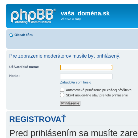
vaša_doména.sk
Všetko o rally
Obsah fóra
Pre zobrazenie moderátorov musíte byť prihlásený.
Užívateľské meno:
Heslo:
Zabudol/a som heslo
Automatické prihlásenie pri každej návšteve
Skryť môj on-line stav pre toto prihlásenie
REGISTROVAŤ
Pred prihlásením sa musíte zareg