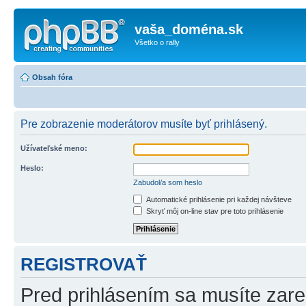
vaša_doména.sk
Všetko o rally
Obsah fóra
Pre zobrazenie moderátorov musíte byť prihlásený.
Užívateľské meno:
Heslo:
Zabudol/a som heslo
Automatické prihlásenie pri každej návšteve
Skryť môj on-line stav pre toto prihlásenie
REGISTROVAŤ
Pred prihlásením sa musíte zareg