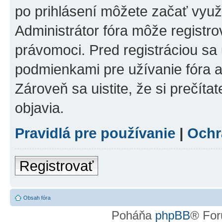
po prihlásení môžete začať využí
Administrátor fóra môže registr
právomoci. Pred registráciou sa u
podmienkami pre užívanie fóra a
Zároveň sa uistite, že si prečíta
objavia.
Pravidlá pre používanie
|
Ochr
Registrovať
Obsah fóra
Poháňa
phpBB
® For