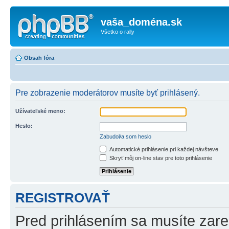
vaša_doména.sk
Všetko o rally
Obsah fóra
Pre zobrazenie moderátorov musíte byť prihlásený.
Užívateľské meno:
Heslo:
Zabudol/a som heslo
Automatické prihlásenie pri každej návšteve
Skryť môj on-line stav pre toto prihlásenie
REGISTROVAŤ
Pred prihlásením sa musíte zareg