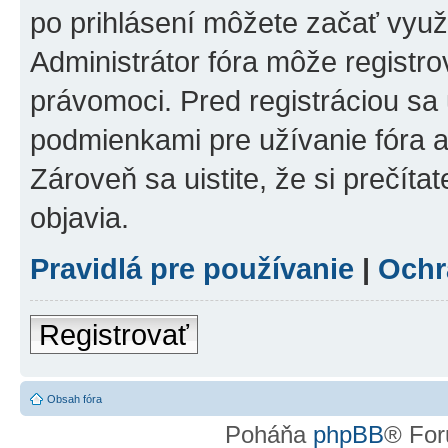
po prihlásení môžete začať využí
Administrátor fóra môže registr
právomoci. Pred registráciou sa u
podmienkami pre užívanie fóra a
Zároveň sa uistite, že si prečíta
objavia.
Pravidlá pre používanie
|
Ochr
Registrovať
Obsah fóra
Poháňa
phpBB
® For