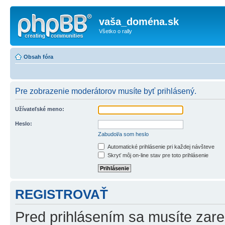
vaša_doména.sk
Všetko o rally
Obsah fóra
Pre zobrazenie moderátorov musíte byť prihlásený.
Užívateľské meno:
Heslo:
Zabudol/a som heslo
Automatické prihlásenie pri každej návšteve
Skryť môj on-line stav pre toto prihlásenie
REGISTROVAŤ
Pred prihlásením sa musíte zareg