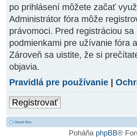
po prihlásení môžete začať využí
Administrátor fóra môže registr
právomoci. Pred registráciou sa u
podmienkami pre užívanie fóra a
Zároveň sa uistite, že si prečíta
objavia.
Pravidlá pre používanie
|
Ochr
Registrovať
Obsah fóra
Poháňa
phpBB
® For