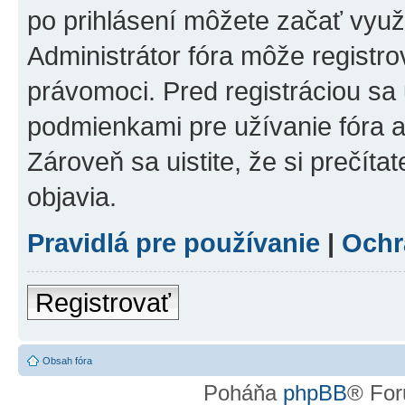
po prihlásení môžete začať využí
Administrátor fóra môže registr
právomoci. Pred registráciou sa u
podmienkami pre užívanie fóra a
Zároveň sa uistite, že si prečíta
objavia.
Pravidlá pre používanie
|
Ochr
Registrovať
Obsah fóra
Poháňa
phpBB
® For