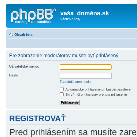
vaša_doména.sk
Všetko o rally
Obsah fóra
Pre zobrazenie moderátorov musíte byť prihlásený.
Užívateľské meno:
Heslo:
Zabudol/a som heslo
Automatické prihlásenie pri každej návšteve
Skryť môj on-line stav pre toto prihlásenie
REGISTROVAŤ
Pred prihlásením sa musíte zareg