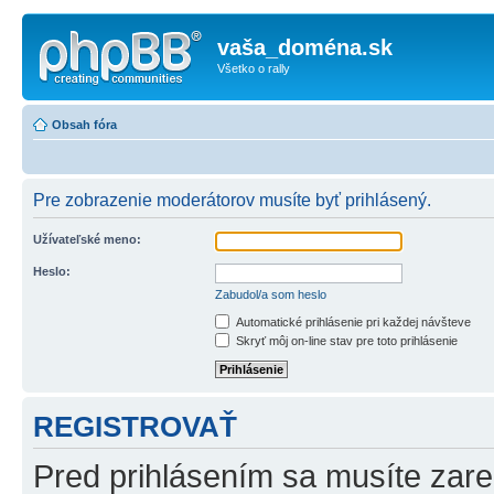
vaša_doména.sk
Všetko o rally
Obsah fóra
Pre zobrazenie moderátorov musíte byť prihlásený.
Užívateľské meno:
Heslo:
Zabudol/a som heslo
Automatické prihlásenie pri každej návšteve
Skryť môj on-line stav pre toto prihlásenie
REGISTROVAŤ
Pred prihlásením sa musíte zareg