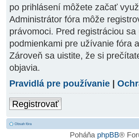
po prihlásení môžete začať využí
Administrátor fóra môže registr
právomoci. Pred registráciou sa u
podmienkami pre užívanie fóra a
Zároveň sa uistite, že si prečíta
objavia.
Pravidlá pre používanie
|
Ochr
Registrovať
Obsah fóra
Poháňa
phpBB
® For