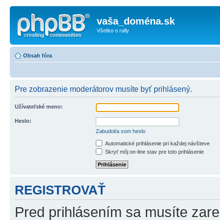
vaša_doména.sk
Všetko o rally
Obsah fóra
Pre zobrazenie moderátorov musíte byť prihlásený.
Užívateľské meno:
Heslo:
Zabudol/a som heslo
Automatické prihlásenie pri každej návšteve
Skryť môj on-line stav pre toto prihlásenie
REGISTROVAŤ
Pred prihlásením sa musíte zareg