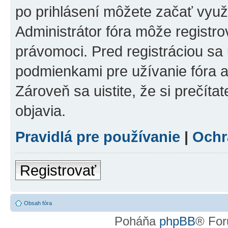
po prihlásení môžete začať využí
Administrátor fóra môže registr
právomoci. Pred registráciou sa u
podmienkami pre užívanie fóra a
Zároveň sa uistite, že si prečíta
objavia.
Pravidlá pre používanie
|
Ochr
Registrovať
Obsah fóra
Poháňa
phpBB
® For