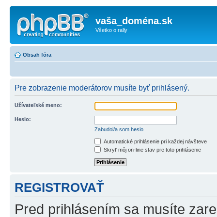
vaša_doména.sk
Všetko o rally
Obsah fóra
Pre zobrazenie moderátorov musíte byť prihlásený.
Užívateľské meno:
Heslo:
Zabudol/a som heslo
Automatické prihlásenie pri každej návšteve
Skryť môj on-line stav pre toto prihlásenie
REGISTROVAŤ
Pred prihlásením sa musíte zareg