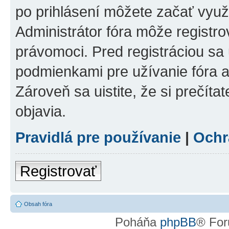
po prihlásení môžete začať využí
Administrátor fóra môže registr
právomoci. Pred registráciou sa u
podmienkami pre užívanie fóra a
Zároveň sa uistite, že si prečíta
objavia.
Pravidlá pre používanie
|
Ochr
Registrovať
Obsah fóra
Poháňa
phpBB
® For