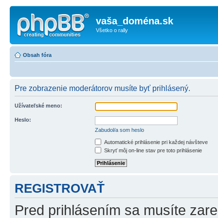
vaša_doména.sk
Všetko o rally
Obsah fóra
Pre zobrazenie moderátorov musíte byť prihlásený.
Užívateľské meno:
Heslo:
Zabudol/a som heslo
Automatické prihlásenie pri každej návšteve
Skryť môj on-line stav pre toto prihlásenie
REGISTROVAŤ
Pred prihlásením sa musíte zareg