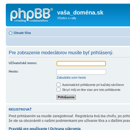
vaša_doména.sk
Všetko o rally
Obsah fóra
Pre zobrazenie moderátorov musíte byť prihlásený.
Užívateľské meno:
Heslo:
Zabudol/a som heslo
Automatické prihlásenie pri každej návšteve
Skryť môj on-line stav pre toto prihlásenie
REGISTROVAŤ
Pred prihlásením sa musíte zaregistrovať. Registrácia trvá iba chvíľu, po pri
že ste sa oboznámili s našimi podmienkami pre užívanie fóra a s ďalšími pravid
Pravidlá pre používanie
|
Ochrana súkromia