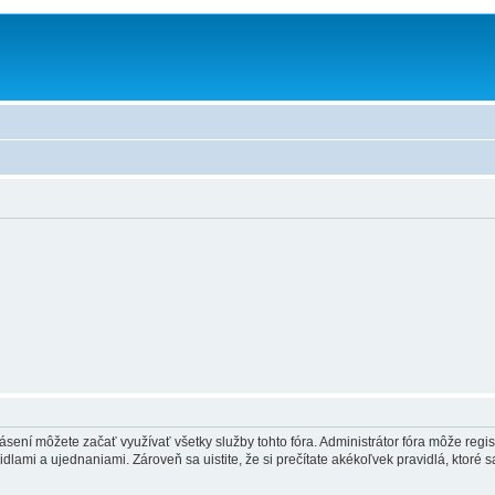
hlásení môžete začať využívať všetky služby tohto fóra. Administrátor fóra môže regi
lami a ujednaniami. Zároveň sa uistite, že si prečítate akékoľvek pravidlá, ktoré s