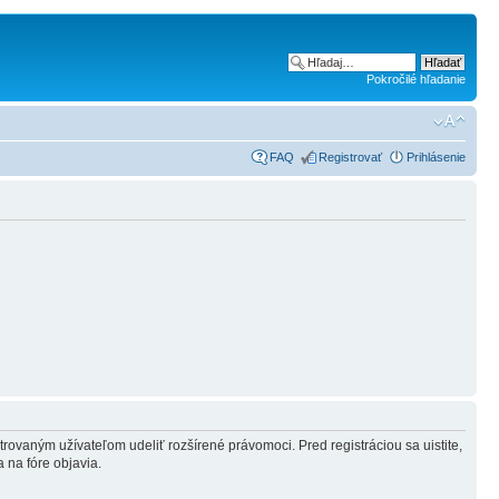
Pokročilé hľadanie
FAQ
Registrovať
Prihlásenie
strovaným užívateľom udeliť rozšírené právomoci. Pred registráciou sa uistite,
a na fóre objavia.