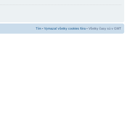
Tím
•
Vymazať všetky cookies fóra
• Všetky časy sú v GMT