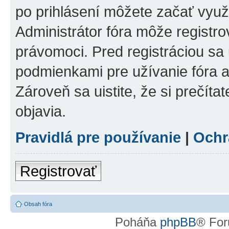
po prihlásení môžete začať využí
Administrátor fóra môže registr
právomoci. Pred registráciou sa u
podmienkami pre užívanie fóra a
Zároveň sa uistite, že si prečíta
objavia.
Pravidlá pre používanie
|
Ochr
Registrovať
Obsah fóra
Poháňa
phpBB
® For