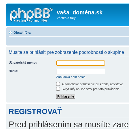
vaša_doména.sk
Všetko o rally
Obsah fóra
Musíte sa prihlásiť pre zobrazenie podrobností o skupine
Užívateľské meno:
Heslo:
Zabudol/a som heslo
Automatické prihlásenie pri každej návšteve
Skryť môj on-line stav pre toto prihlásenie
REGISTROVAŤ
Pred prihlásením sa musíte zareg