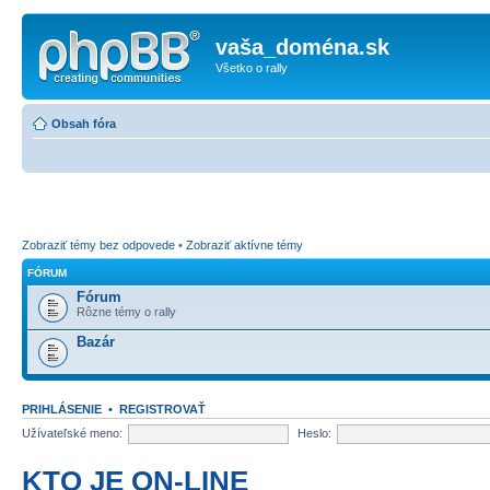
vaša_doména.sk
Všetko o rally
Obsah fóra
Zobraziť témy bez odpovede
•
Zobraziť aktívne témy
FÓRUM
Fórum
Rôzne témy o rally
Bazár
PRIHLÁSENIE
•
REGISTROVAŤ
Užívateľské meno:
Heslo:
KTO JE ON-LINE