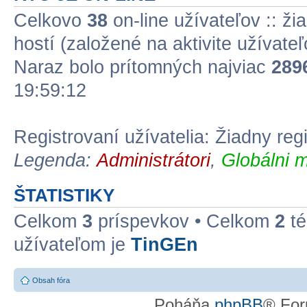
Celkovo
38
on-line užívateľov :: ži
hostí (založené na aktivite užívate
Naraz bolo prítomných najviac
289
19:59:12
Registrovaní užívatelia: Žiadny reg
Legenda:
Administrátori
,
Globálni m
ŠTATISTIKY
Celkom
3
príspevkov • Celkom
2
té
užívateľom je
TinGEn
Obsah fóra
Poháňa
phpBB
® For