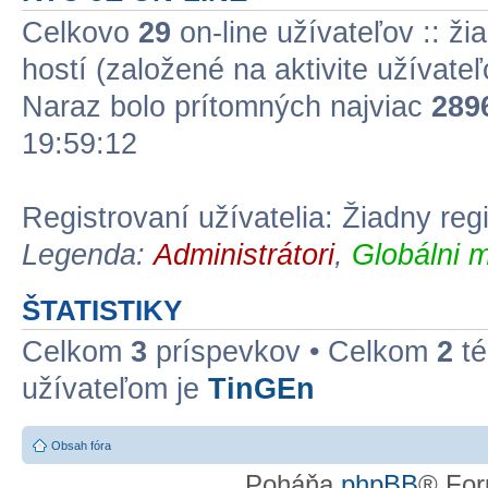
Celkovo
29
on-line užívateľov :: ži
hostí (založené na aktivite užívate
Naraz bolo prítomných najviac
289
19:59:12
Registrovaní užívatelia: Žiadny reg
Legenda:
Administrátori
,
Globálni m
ŠTATISTIKY
Celkom
3
príspevkov • Celkom
2
té
užívateľom je
TinGEn
Obsah fóra
Poháňa
phpBB
® For