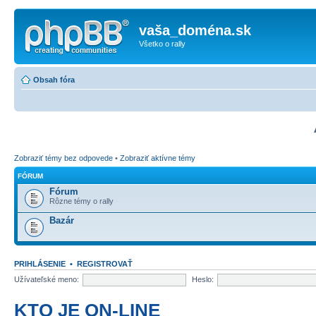
vaša_doména.sk
Všetko o rally
Obsah fóra
Zobraziť témy bez odpovede
•
Zobraziť aktívne témy
FÓRUM
Fórum
Rôzne témy o rally
Bazár
PRIHLÁSENIE
•
REGISTROVAŤ
Užívateľské meno:
Heslo:
KTO JE ON-LINE